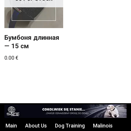
Бумбоня длинная
— 15 см
0.00
€
Main
About Us
Dog Training
Malinois