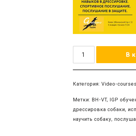
В 
Категория:
Video-course
Метки:
BH-VT
,
IGP обуче
дрессировка собаки
,
исп
научить собаку
,
послуша