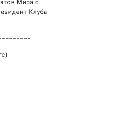
атов Мира с
президент Клуба
_________
те)