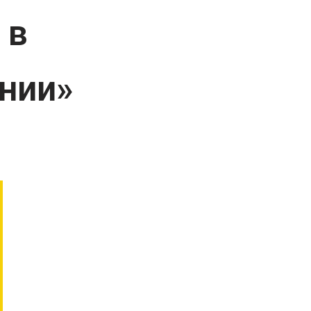
 в
нии»