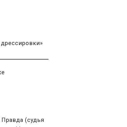
 дрессировки»
ке
 Правда (судья