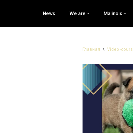
News
We are
Malinois
Перейти
к
содержимому
Главная
\
Video-cour