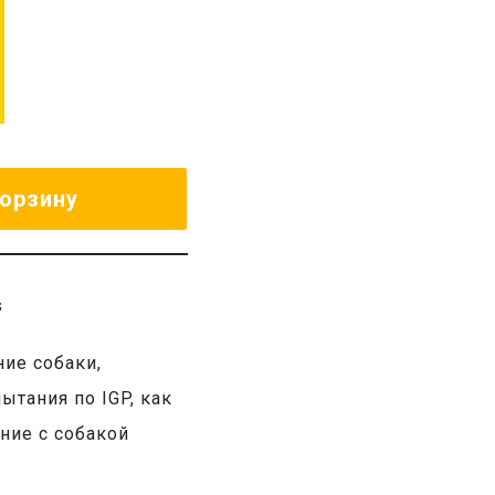
корзину
s
ние собаки
,
ытания по IGP
,
как
ние с собакой