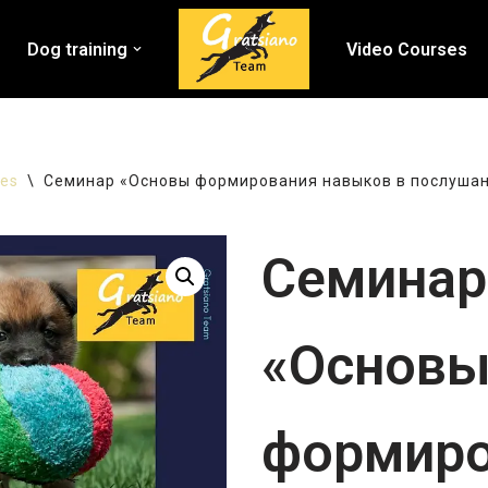
Dog training
Video Courses
ses
\
Семинар «Основы формирования навыков в послуша
Семинар
«Основ
формиро