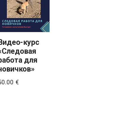
Видео-курс
«Следовая
работа для
новичков»
50.00
€