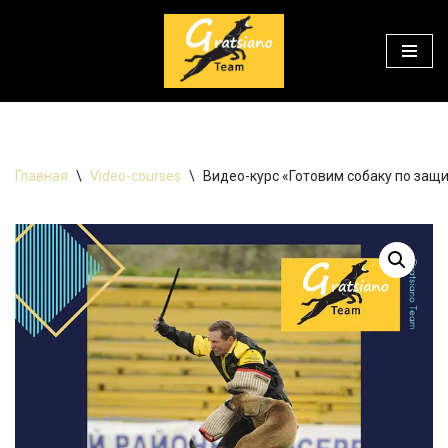
Перейти
к
содержимому
Главная
\
Video-courses
\
Видео-курс «Готовим собаку по защит