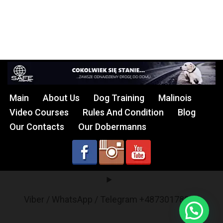
Main
About Us
Dog Training
Malinois
Video Courses
Rules And Condition
Blog
Our Contacts
Our Dobermanns
Viber / WhatsApp / Telegram +48730178017